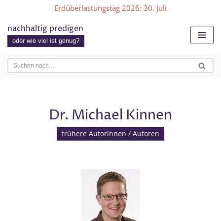
Erdüberlastungstag 2026
: 30. Juli
Zum
nachhaltig predigen
Inhalt
oder wie viel ist genug?
springen
Dr. Michael Kinnen
frühere Autorinnen / Autoren