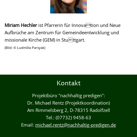
Miriam Hechler
ist Pfarrerin für Innovation und Neue
Aufbrüche am Zentrum für Gemeindeentwicklung und
missionale Kirche (GEM) in Stuttgart.
(Bild: © Ludmilla Parsyak)
Kontakt
Projektbüro "nachhaltig predigen":
Dr. Michael Rentz (Projektkoordination)
Am Rimmelsberg 2, D-78315 Radolfzell
Tel.: (07732) 9458-63
Email:
michael.rentz@nachhaltig-predigen.de