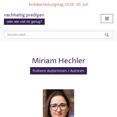
Erdüberlastungstag 2026
: 30. Juli
Zum
nachhaltig predigen
Inhalt
oder wie viel ist genug?
springen
Miriam Hechler
frühere Autorinnen / Autoren