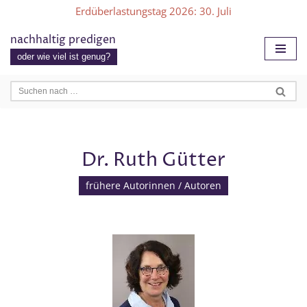
Erdüberlastungstag 2026
: 30. Juli
Zum
nachhaltig predigen
Inhalt
oder wie viel ist genug?
springen
Dr. Ruth Gütter
frühere Autorinnen / Autoren