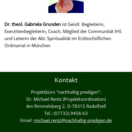
Dr. theol. Gabriela Grunden
ist Geistl. Begleiterin,
Exerzitienbegleiterin, Coach, Mitglied der Communität IHS
und Leiterin der Abt. Spiritualität im Erzbischöflichen
Ordinariat in München
Kontakt
Projektbüro "nachhaltig predigen":
Dr. Michael Rentz (Projektkoordination)
Am Rimmelsberg 2, D-78315 Radolfzell
Tel.: (07732) 9458-63
Email:
michael.rentz@nachhaltig-predigen.de