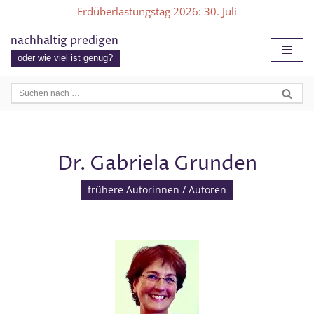
Erdüberlastungstag 2026
: 30. Juli
Zum
nachhaltig predigen
Inhalt
oder wie viel ist genug?
springen
Dr. Gabriela Grunden
frühere Autorinnen / Autoren