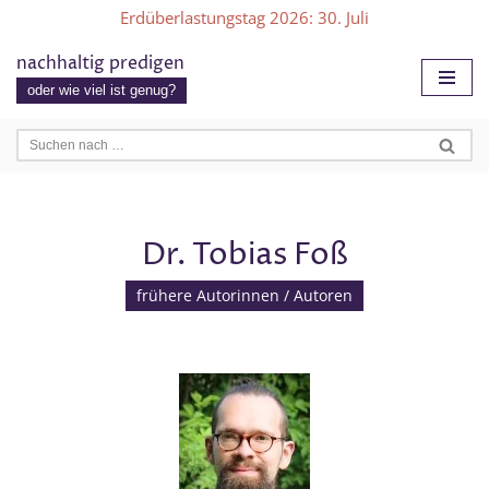
Erdüberlastungstag 2026
: 30. Juli
Zum
nachhaltig predigen
Inhalt
oder wie viel ist genug?
springen
Dr. Tobias Foß
frühere Autorinnen / Autoren