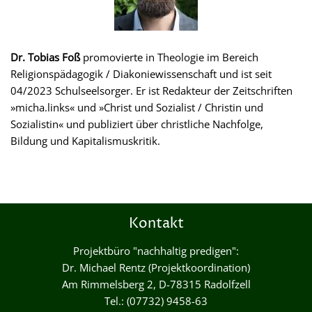
Dr. Tobias Foß
promovierte in Theologie im Bereich
Religionspädagogik / Diakoniewissenschaft und ist seit
04/2023 Schulseelsorger. Er ist Redakteur der Zeitschriften
»micha.links« und »Christ und Sozialist / Christin und
Sozialistin« und publiziert über christliche Nachfolge,
Bildung und Kapitalismuskritik.
Kontakt
Projektbüro "nachhaltig predigen":
Dr. Michael Rentz (Projektkoordination)
Am Rimmelsberg 2, D-78315 Radolfzell
Tel.: (07732) 9458-63