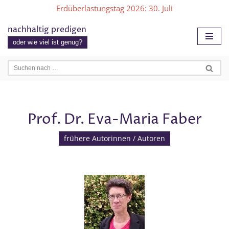
Erdüberlastungstag 2026
: 30. Juli
Zum
nachhaltig predigen
Inhalt
oder wie viel ist genug?
springen
Prof. Dr. Eva-Maria Faber
frühere Autorinnen / Autoren