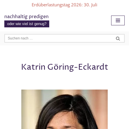
Erdüberlastungstag 2026
: 30. Juli
Zum
nachhaltig predigen
Inhalt
oder wie viel ist genug?
springen
Katrin Göring-Eckardt