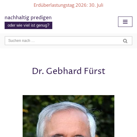
Erdüberlastungstag 2026
: 30. Juli
Zum
nachhaltig predigen
Inhalt
oder wie viel ist genug?
springen
Dr. Gebhard Fürst